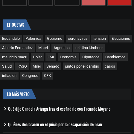
ETIQUETAS
Escándalo
Polemica
Gobierno
coronavirus
tensión
Elecciones
Alberto Fernandez
Macri
Argentina
cristina kirchner
mauricio macri
Dolar
FMI
Economia
Diputados
Cambiemos
Salud
PASO
Milei
Senado
juntos por el cambio
casos
inflacion
Congreso
CFK
LO MÁS VISTO
Qué dijo Candela Arizaga tras el escándalo con Facundo Moyano
Quiénes declararon en el juicio por la desaparición de Loan