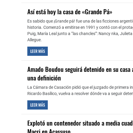
Así está hoy la casa de «Grande Pá»
Es sabido que ¡Grande pá! fue una de las ficciones argent
historia. Comenzó a emitirse en 1991 y contó con el prot
Puig, María Leal junto a “las chancles”: Nancy nka, Julieta
Allegue.
LEER MÁS
Amado Boudou seguirá detenido en su casa a
una definición
La Cámara de Casación pidió que el juzgado de primera in
Ricardo Basílico, vuelva a resolver dónde va a seguir deten
LEER MÁS
Explotó un contenedor situado a media cuadr
Macri en Acassuso