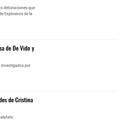
las detonaciones que
de Explosivos de la
asa de De Vido y
o investigados por
des de Cristina
Calafate.