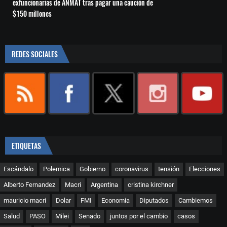
exfuncionarias de ANMAT tras pagar una caución de
$150 millones
REDES SOCIALES
ETIQUETAS
Escándalo
Polemica
Gobierno
coronavirus
tensión
Elecciones
Alberto Fernandez
Macri
Argentina
cristina kirchner
mauricio macri
Dolar
FMI
Economia
Diputados
Cambiemos
Salud
PASO
Milei
Senado
juntos por el cambio
casos