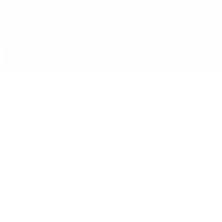
Ciclogénesis: cómo impactará el nuevo fenómeno
meteorológico en el AMBA
Qué significa para las reservas la confirmación la
renovación del swap con China
Copyright 2025 © Todos los derechos reservados