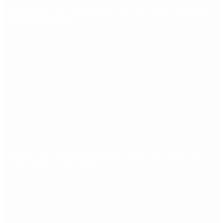
Riesgo país: las razones por las que sigue sin bajar
de los 400 puntos
Quiénes son los gobernadores más alineados con
Javier Milei y por qué