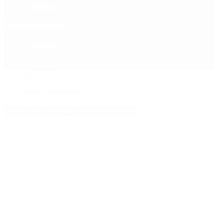
Política
Contactenos
6 de agosto, 2026
Economía
Sociedad
Quiénes Somos
Mundo
Inicio
>
casos sospechosos
Etiquetas Archivadas: casos sospechosos