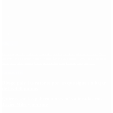
Etiquetas
Escándalo
Polemica
Gobierno
coronavirus
tensión
Elecciones
Alberto Fernandez
Macri
Argentina
cristina kirchner
mauricio macri
Dolar
FMI
Economia
Diputados
Cambiemos
Salud
PASO
Milei
Senado
juntos por el cambio
casos
inflacion
Congreso
CFK
Lo más visto
Riesgo país: las razones por las que sigue sin bajar
de los 400 puntos
Quiénes son los gobernadores más alineados con
Javier Milei y por qué