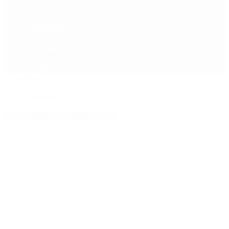
Política
Contactenos
8 de agosto, 2026
Economía
Sociedad
Quiénes Somos
Mundo
Inicio
>
Cataratas
Etiquetas Archivadas: Cataratas