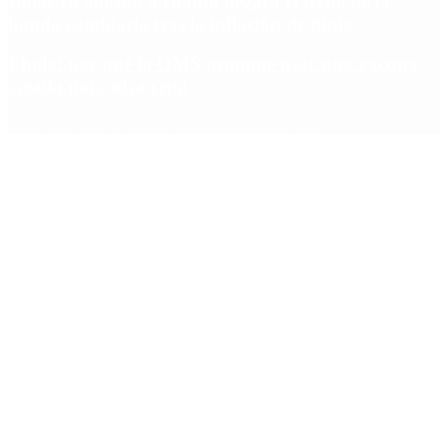
Dólar en agosto: a cuánto llegará el techo de la
banda cambiaria tras la inflación de junio
Ébola: por qué la OMS propone usar una vacuna
creada para otra cepa
Copyright 2025 © Todos los derechos reservados