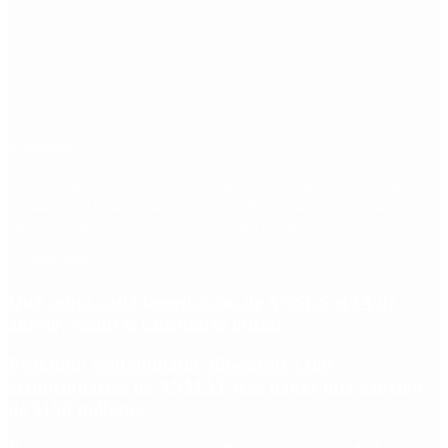
Etiquetas
Escándalo
Polemica
Gobierno
coronavirus
tensión
Elecciones
Alberto Fernandez
Macri
Argentina
cristina kirchner
mauricio macri
Dolar
FMI
Economia
Diputados
Cambiemos
Salud
PASO
Milei
Senado
juntos por el cambio
casos
inflacion
Congreso
CFK
Lo más visto
Qué cobra cada beneficiario de ANSES el 14 de
agosto, según el calendario oficial
Fentanilo contaminado: liberaron a dos
exfuncionarias de ANMAT tras pagar una caución
de $150 millones