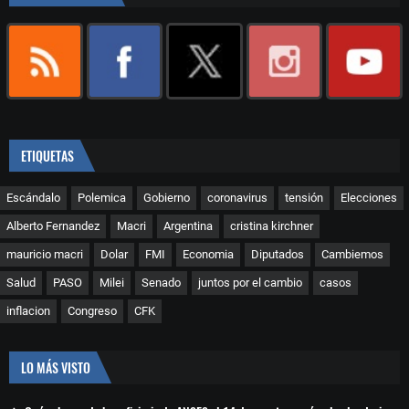
ETIQUETAS
Escándalo
Polemica
Gobierno
coronavirus
tensión
Elecciones
Alberto Fernandez
Macri
Argentina
cristina kirchner
mauricio macri
Dolar
FMI
Economia
Diputados
Cambiemos
Salud
PASO
Milei
Senado
juntos por el cambio
casos
inflacion
Congreso
CFK
LO MÁS VISTO