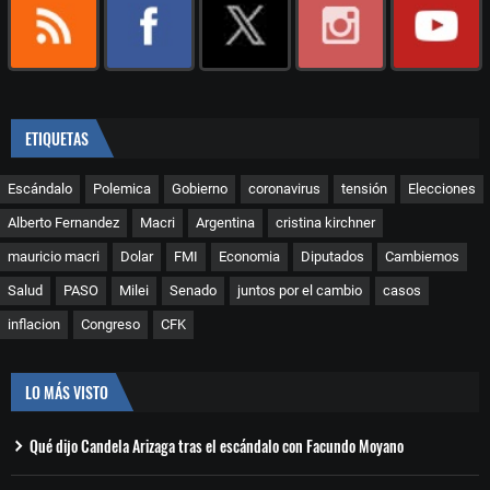
ETIQUETAS
Escándalo
Polemica
Gobierno
coronavirus
tensión
Elecciones
Alberto Fernandez
Macri
Argentina
cristina kirchner
mauricio macri
Dolar
FMI
Economia
Diputados
Cambiemos
Salud
PASO
Milei
Senado
juntos por el cambio
casos
inflacion
Congreso
CFK
LO MÁS VISTO
Qué dijo Candela Arizaga tras el escándalo con Facundo Moyano