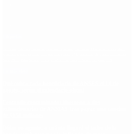
Etiquetas
Escándalo
Polemica
Gobierno
coronavirus
tensión
Elecciones
Alberto Fernandez
Macri
Argentina
cristina kirchner
mauricio macri
Dolar
FMI
Economia
Diputados
Cambiemos
Salud
PASO
Milei
Senado
juntos por el cambio
casos
inflacion
Congreso
CFK
Lo más visto
Qué cobra cada beneficiario de ANSES el 14 de
agosto, según el calendario oficial
Fentanilo contaminado: liberaron a dos
exfuncionarias de ANMAT tras pagar una caución
de $150 millones
Dólar en agosto: a cuánto llegará el techo de la