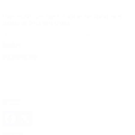
Gago explicó por qué Cavani no fue titular en el
triunfo de Boca ante Unión
El entrenador sorprendió al dejar en el banco al histórico delantero
uruguayo, que solo disputo parte del segundo tiempo.
Leer Más
4D Producciones
Seguinos
Facebook