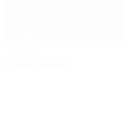
Política
Contactenos
8 de agosto, 2026
Economía
Sociedad
Quiénes Somos
Mundo
Inicio
>
Cavani posteo
Etiquetas Archivadas: Cavani posteo