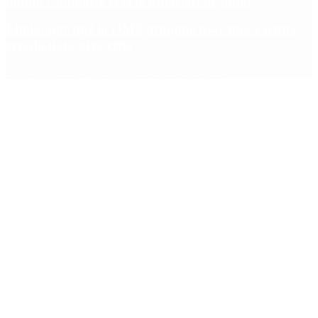
banda cambiaria tras la inflación de junio
Ébola: por qué la OMS propone usar una vacuna
creada para otra cepa
Copyright 2025 © Todos los derechos reservados