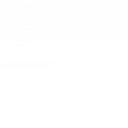
Política
Contactenos
8 de agosto, 2026
Economía
Sociedad
Quiénes Somos
Mundo
Inicio
>
cbt
Etiquetas Archivadas: cbt