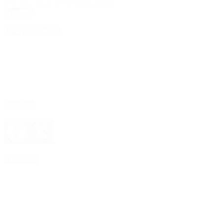
relación a igual mes del año pasado.
Leer Más
4D Producciones
Seguinos
Facebook