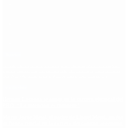
Etiquetas
Escándalo
Polemica
Gobierno
coronavirus
tensión
Elecciones
Alberto Fernandez
Macri
Argentina
cristina kirchner
mauricio macri
Dolar
FMI
Economia
Diputados
Cambiemos
Salud
PASO
Milei
Senado
juntos por el cambio
casos
inflacion
Congreso
CFK
Lo más visto
Hernán Lacunza se anotó en la carrera electoral del
PRO: “La intención es competir”
Murió Jorge Messi, el padre de Lionel Messi: así fue
su figura crucial en la carrera del capitán argentino