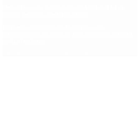
Qué cobra cada beneficiario de ANSES el 14 de
agosto, según el calendario oficial
Fentanilo contaminado: liberaron a dos
exfuncionarias de ANMAT tras pagar una caución
de $150 millones
Copyright 2025 © Todos los derechos reservados