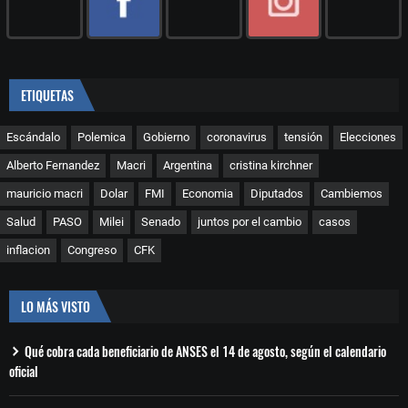
ETIQUETAS
Escándalo
Polemica
Gobierno
coronavirus
tensión
Elecciones
Alberto Fernandez
Macri
Argentina
cristina kirchner
mauricio macri
Dolar
FMI
Economia
Diputados
Cambiemos
Salud
PASO
Milei
Senado
juntos por el cambio
casos
inflacion
Congreso
CFK
LO MÁS VISTO
Qué cobra cada beneficiario de ANSES el 14 de agosto, según el calendario
oficial