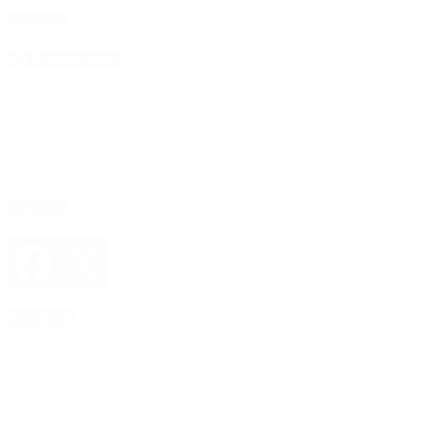
artística y, arriba del escenario, se refirió a la crisis que está viviendo 
Leer Más
4D Producciones
Seguinos
Facebook