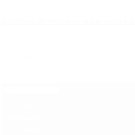
Periodista 360 Para estar online con la ac
Inicio
Destacado
Política
Contactenos
6 de agosto, 2026
Economía
Sociedad