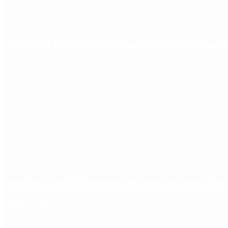
Quiénes declararon en el juicio por la desaparición d
Aerolíneas Argentinas cerró 2025 con ganancias réco
Redes Sociales