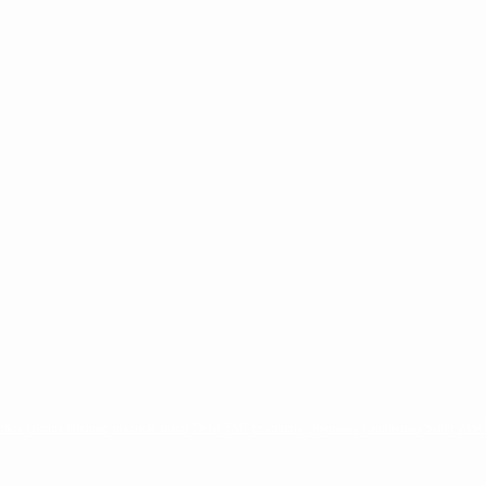
ntina
cristina kirchner
mauricio macri
Dolar
FMI
Economia
Diputados
Cambiemos
Salud
PAS