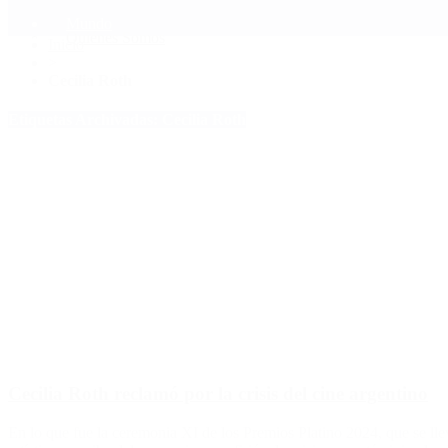
Mundo
Quiénes Somos
Inicio
>
Cecilia Roth
Etiquetas Archivadas: Cecilia Roth
Cecilia Roth reclamó por la crisis del cine argentino
En lo que fue la ceremonia XI de los Premios Platino 2024, que se lle