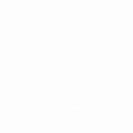
e Loan
rd y pagará Ganancias por primera vez