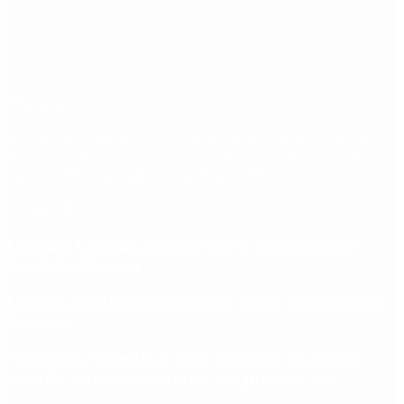
Etiquetas
Escándalo
Polemica
Gobierno
coronavirus
tensión
Elecciones
Alberto Fernandez
Macri
Argentina
cristina kirchner
mauricio macri
Dolar
FMI
Economia
Diputados
Cambiemos
Salud
PASO
Milei
Senado
juntos por el cambio
casos
inflacion
Congreso
CFK
Lo más visto
Qué dijo Candela Arizaga tras el escándalo con
Facundo Moyano
Quiénes declararon en el juicio por la desaparición
de Loan
Aerolíneas Argentinas cerró 2025 con ganancias
récord y pagará Ganancias por primera vez