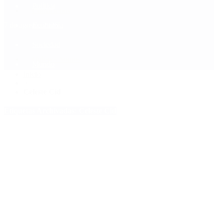
Política
Contactenos
7 de agosto, 2026
Economía
Sociedad
Quiénes Somos
Mundo
Inicio
>
Celeste Cid
Etiquetas Archivadas: Celeste Cid