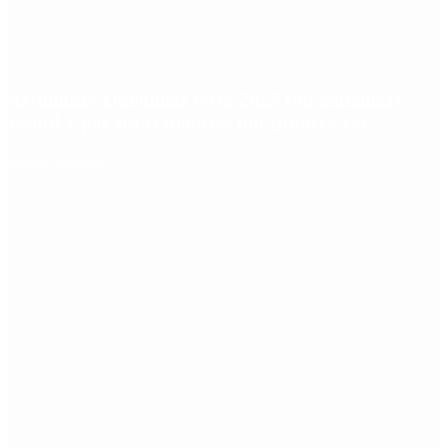
Aerolíneas Argentinas cerró 2025 con ganancias
récord y pagará Ganancias por primera vez
Redes Sociales