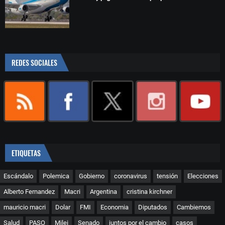
REDES SOCIALES
ETIQUETAS
Escándalo
Polemica
Gobierno
coronavirus
tensión
Elecciones
Alberto Fernandez
Macri
Argentina
cristina kirchner
mauricio macri
Dolar
FMI
Economia
Diputados
Cambiemos
Salud
PASO
Milei
Senado
juntos por el cambio
casos