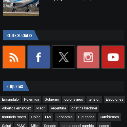
REDES SOCIALES
ETIQUETAS
Escándalo
Polemica
Gobierno
coronavirus
tensión
Elecciones
Alberto Fernandez
Macri
Argentina
cristina kirchner
mauricio macri
Dolar
FMI
Economia
Diputados
Cambiemos
Salud
PASO
Milei
Senado
juntos por el cambio
casos