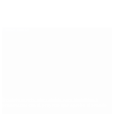
Últimas noticias
Desalojo exprés: qué cambia para inquilinos y
propietarios con el proyecto que aprobó el Senado