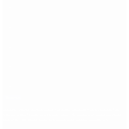
Etiquetas
Escándalo
Polemica
Gobierno
coronavirus
tensión
Elecciones
Alberto Fernandez
Macri
Argentina
cristina kirchner
mauricio macri
Dolar
FMI
Economia
Diputados
Cambiemos
Salud
PASO
Milei
Senado
juntos por el cambio
casos
inflacion
Congreso
CFK