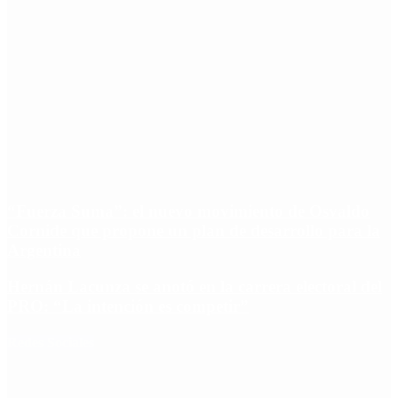
“Fuerza Suma”: el nuevo movimiento de Osvaldo
Cornide que propone un plan de desarrollo para la
Argentina
Hernán Lacunza se anotó en la carrera electoral del
PRO: “La intención es competir”
Redes Sociales