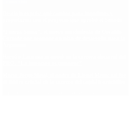
Lo más visto
Desalojo exprés: qué cambia para inquilinos y
propietarios con el proyecto que aprobó el Senado
“Fuerza Suma”: el nuevo movimiento de Osvaldo
Cornide que propone un plan de desarrollo para la
Argentina
Hernán Lacunza se anotó en la carrera electoral del
PRO: “La intención es competir”
Murió Jorge Messi, el padre de Lionel Messi: así fue
su figura crucial en la carrera del capitán argentino
Copyright 2025 © Todos los derechos reservados