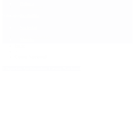
Política
Contactenos
9 de agosto, 2026
Economía
Sociedad
Quiénes Somos
Mundo
Inicio
>
Censo Nacional
Etiquetas Archivadas: Censo Nacional