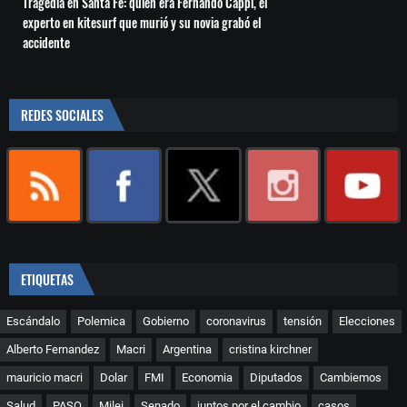
Tragedia en Santa Fe: quién era Fernando Cappi, el
experto en kitesurf que murió y su novia grabó el
accidente
REDES SOCIALES
ETIQUETAS
Escándalo
Polemica
Gobierno
coronavirus
tensión
Elecciones
Alberto Fernandez
Macri
Argentina
cristina kirchner
mauricio macri
Dolar
FMI
Economia
Diputados
Cambiemos
Salud
PASO
Milei
Senado
juntos por el cambio
casos