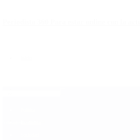
Periodista 360 Para estar online con la ac
Inicio
Destacado
Política
Contactenos
5 de agosto, 2026
Economía
Sociedad