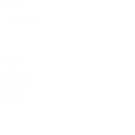
personalizada a cada pyme que lo necesite”, señaló Guillermo Meredi
Leer Más
4D Producciones
Seguinos
Facebook