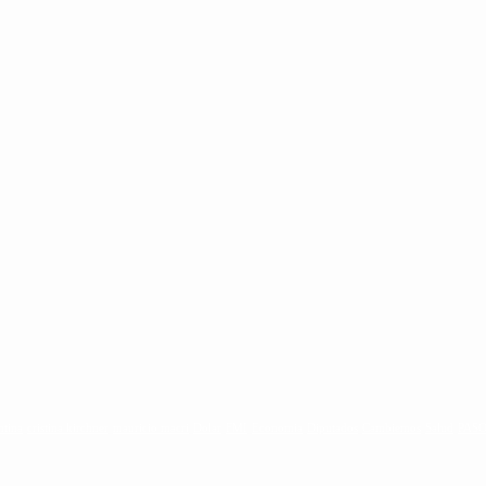
ntina
cristina kirchner
mauricio macri
Dolar
FMI
Economia
Diputados
Cambiemos
Salud
PAS