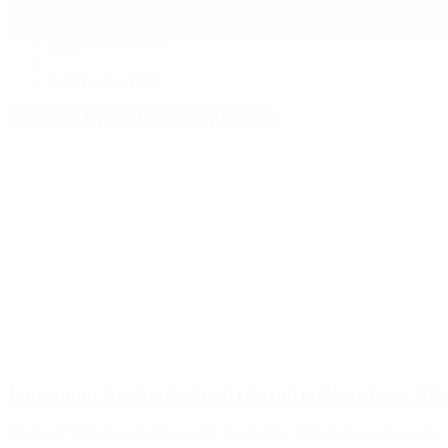
Mundo
Quiénes Somos
Inicio
>
Centro de ayuda
Etiquetas Archivadas: Centro de ayuda
Lanzan un Centro de Ayuda para las Pequeñas y Me
Desde el Ministerio de Desarrollo Productivo brindarán asistencia de