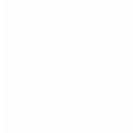
Quiénes son los gobernadores más alineados con Javie
Ciclogénesis: cómo impactará el nuevo fenómeno met
Redes Sociales