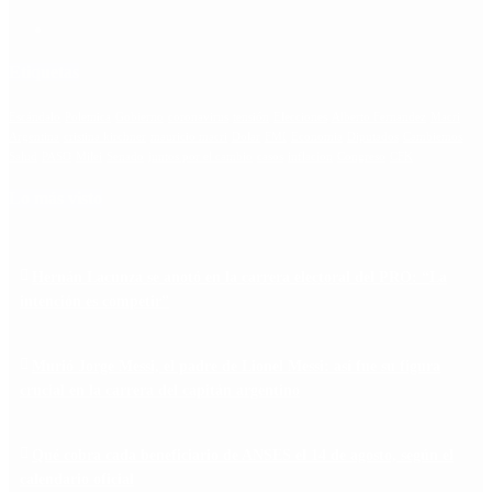
Etiquetas
Escándalo
Polemica
Gobierno
coronavirus
tensión
Elecciones
Alberto Fernandez
Macri
Argentina
cristina kirchner
mauricio macri
Dolar
FMI
Economia
Diputados
Cambiemos
Salud
PASO
Milei
Senado
juntos por el cambio
casos
inflacion
Congreso
CFK
Lo más visto
Hernán Lacunza se anotó en la carrera electoral del PRO: “La
intención es competir”
Murió Jorge Messi, el padre de Lionel Messi: así fue su figura
crucial en la carrera del capitán argentino
Qué cobra cada beneficiario de ANSES el 14 de agosto, según el
calendario oficial