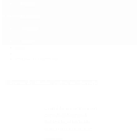
Política
Contactenos
8 de agosto, 2026
Economía
Sociedad
Quiénes Somos
Mundo
Inicio
>
centros de referencia
Etiquetas Archivadas: centros de referencia
Capital Humano informó el
cierre de 59 Centros de
Referencia: «Funcionan
como cajas de la política»