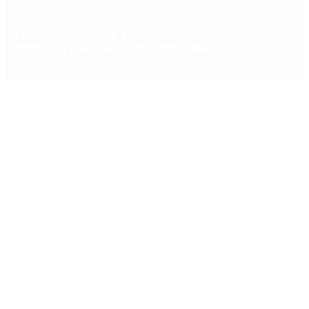
Fentanilo contaminado: liberaron a dos exfuncionarias de
ANMAT tras pagar una caución de $150 millones
Copyright 2025 © Todos los derechos reservados