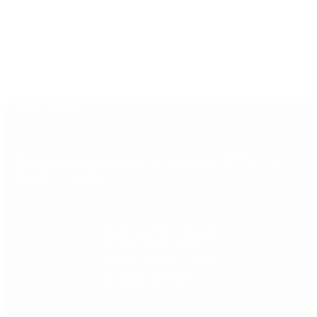
Últimas noticias
Hernán Lacunza se anotó en la carrera electoral del PRO: “La
intención es competir”
Murió Jorge Messi, el padre
de Lionel Messi: así fue su
figura crucial en la carrera
del capitán argentino