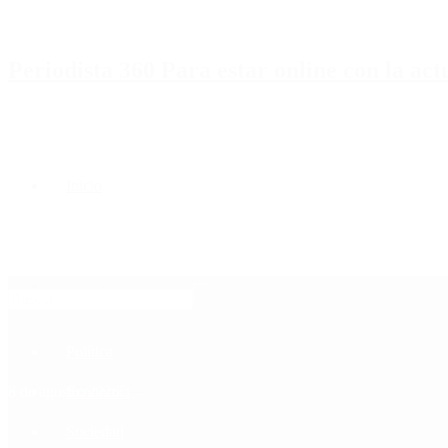
Periodista 360 Para estar online con la ac
Inicio
Destacado
Política
Contactenos
8 de agosto, 2026
Economía
Sociedad