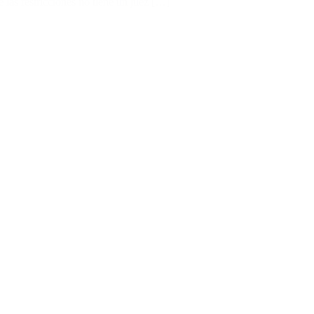
 las restricciones no tiene un juez […]