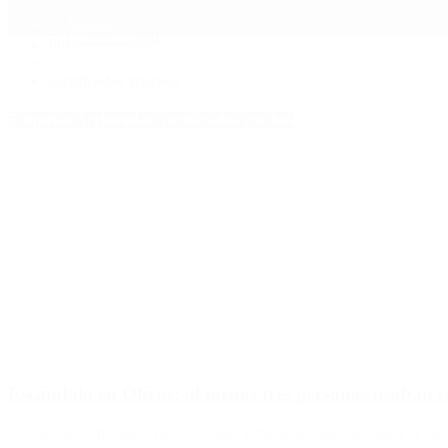
Mundo
Quiénes Somos
Inicio
>
certificados truchos
Etiquetas Archivadas: certificados truchos
Escándalo en Olivos: al menos tres personas usaban ce
Se trata de certificados para “circular y transitar” que entregaba el 