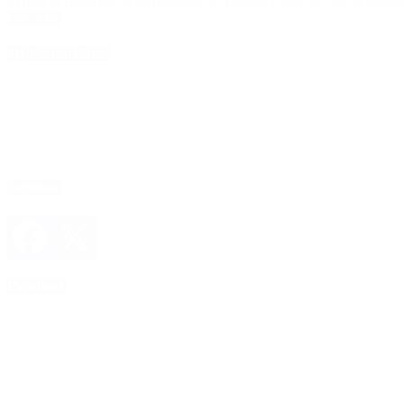
Si bien la causa por el cumpleaños de Fabiola Yañez en Olivos durante
Leer Más
4D Producciones
Seguinos
Facebook