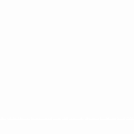
ntina
cristina kirchner
mauricio macri
Dolar
FMI
Economia
Diputados
Cambiemos
Salud
PAS