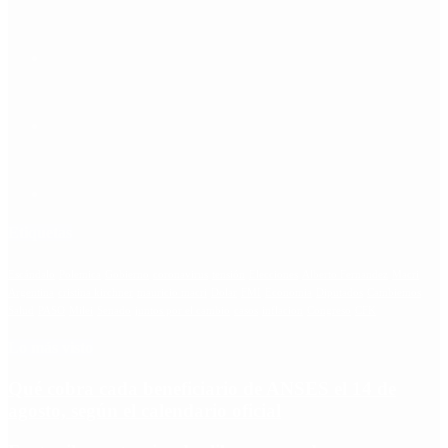
Etiquetas
Escándalo
Polemica
Gobierno
coronavirus
tensión
Elecciones
Alberto Fernandez
Macri
Argentina
cristina kirchner
mauricio macri
Dolar
FMI
Economia
Diputados
Cambiemos
Salud
PASO
Milei
Senado
juntos por el cambio
casos
inflacion
Congreso
CFK
Lo más visto
Qué cobra cada beneficiario de ANSES el 14 de
agosto, según el calendario oficial