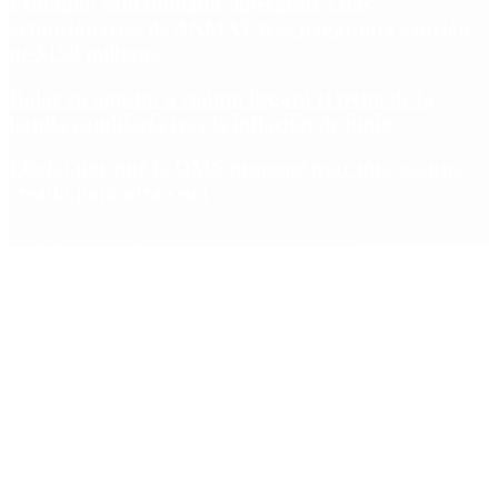
Fentanilo contaminado: liberaron a dos
exfuncionarias de ANMAT tras pagar una caución
de $150 millones
Dólar en agosto: a cuánto llegará el techo de la
banda cambiaria tras la inflación de junio
Ébola: por qué la OMS propone usar una vacuna
creada para otra cepa
Copyright 2025 © Todos los derechos reservados