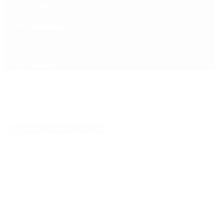
Política
Contactenos
8 de agosto, 2026
Economía
Sociedad
Quiénes Somos
Mundo
Inicio
>
Ceruti
Etiquetas Archivadas: Ceruti