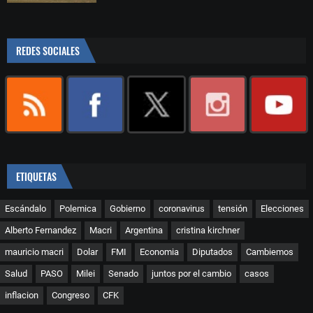
REDES SOCIALES
ETIQUETAS
Escándalo
Polemica
Gobierno
coronavirus
tensión
Elecciones
Alberto Fernandez
Macri
Argentina
cristina kirchner
mauricio macri
Dolar
FMI
Economia
Diputados
Cambiemos
Salud
PASO
Milei
Senado
juntos por el cambio
casos
inflacion
Congreso
CFK