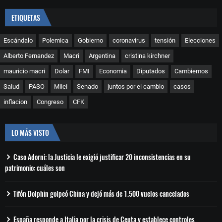
ETIQUETAS
Escándalo
Polemica
Gobierno
coronavirus
tensión
Elecciones
Alberto Fernandez
Macri
Argentina
cristina kirchner
mauricio macri
Dolar
FMI
Economia
Diputados
Cambiemos
Salud
PASO
Milei
Senado
juntos por el cambio
casos
inflacion
Congreso
CFK
LO MÁS VISTO
Caso Adorni: la Justicia le exigió justificar 20 inconsistencias en su
patrimonio: cuáles son
Tifón Dolphin golpeó China y dejó más de 1.500 vuelos cancelados
España responde a Italia por la crisis de Ceuta y establece controles