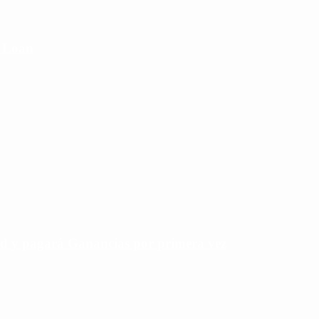
e Loan
rd y pagará Ganancias por primera vez