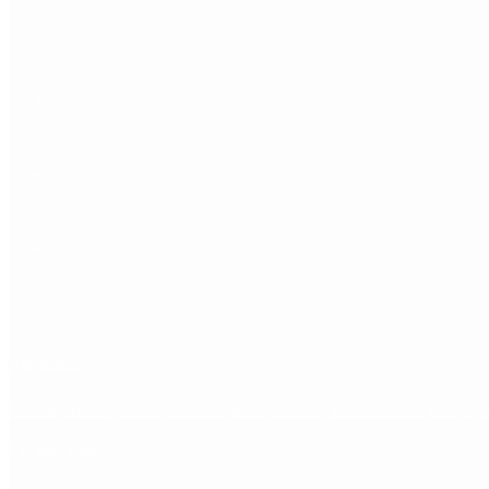
Etiquetas
Escándalo
Polemica
Gobierno
coronavirus
tensión
Elecciones
Alberto Fernandez
Macri
Arge
Lo más visto