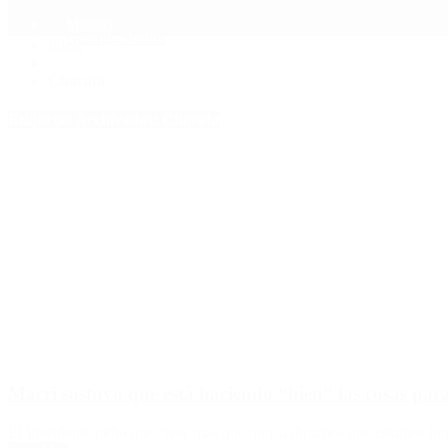
Mundo
Quiénes Somos
Inicio
>
Charata
Etiquetas Archivadas: Charata
Macri sostuvo que está haciendo “bien” las cosas par
El Presidente pidió que “hoy más que nunca digamos que estamos jun