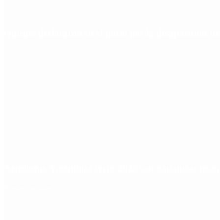
Quiénes declararon en el juicio por la desaparición d
Aerolíneas Argentinas cerró 2025 con ganancias réco
Redes Sociales