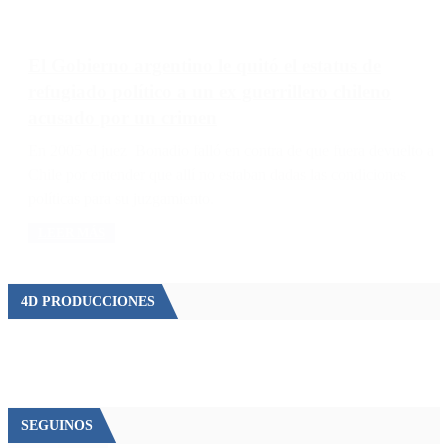
El Gobierno argentino le quitó el estatus de
refugiado político a un ex guerrillero chileno
acusado por un crimen
En 2005 el juez Bonadio falló en contra de que fuera devuelto a
Chile por entender que allí no estaban dadas las condiciones
políticas para su juzgamiento.
LEER MÁS
4D PRODUCCIONES
SEGUINOS