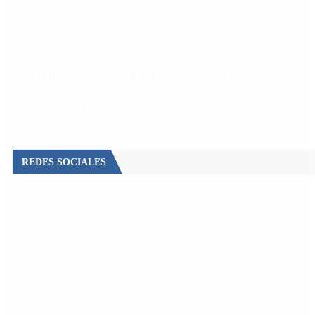
Fentanilo contaminado: liberaron a dos
exfuncionarias de ANMAT tras pagar una caución
de $150 millones
REDES SOCIALES