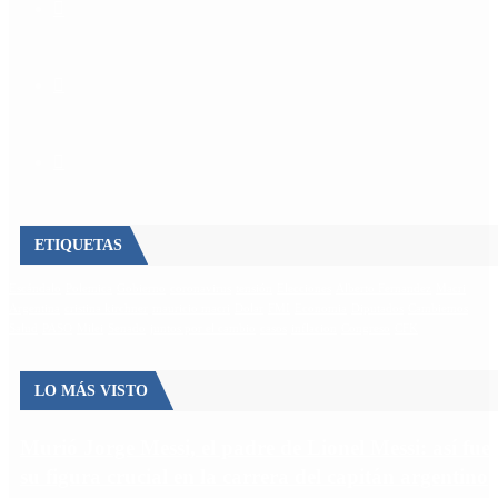
ETIQUETAS
Escándalo
Polemica
Gobierno
coronavirus
tensión
Elecciones
Alberto Fernandez
Macri
Argentina
cristina kirchner
mauricio macri
Dolar
FMI
Economia
Diputados
Cambiemos
Salud
PASO
Milei
Senado
juntos por el cambio
casos
inflacion
Congreso
CFK
LO MÁS VISTO
Murió Jorge Messi, el padre de Lionel Messi: así fue
su figura crucial en la carrera del capitán argentino