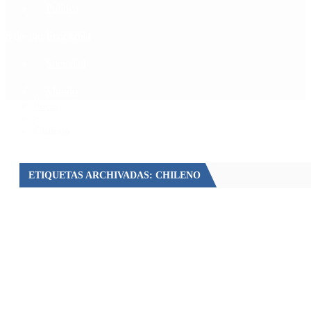
Política
Contactenos
8 de agosto, 2026
Economía
Sociedad
Quiénes Somos
Mundo
Inicio
>
Chileno
ETIQUETAS ARCHIVADAS: CHILENO