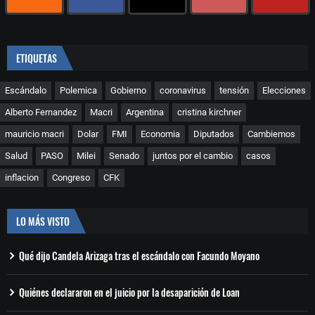
ETIQUETAS
Escándalo
Polemica
Gobierno
coronavirus
tensión
Elecciones
Alberto Fernandez
Macri
Argentina
cristina kirchner
mauricio macri
Dolar
FMI
Economia
Diputados
Cambiemos
Salud
PASO
Milei
Senado
juntos por el cambio
casos
inflacion
Congreso
CFK
LO MÁS VISTO
Qué dijo Candela Arizaga tras el escándalo con Facundo Moyano
Quiénes declararon en el juicio por la desaparición de Loan