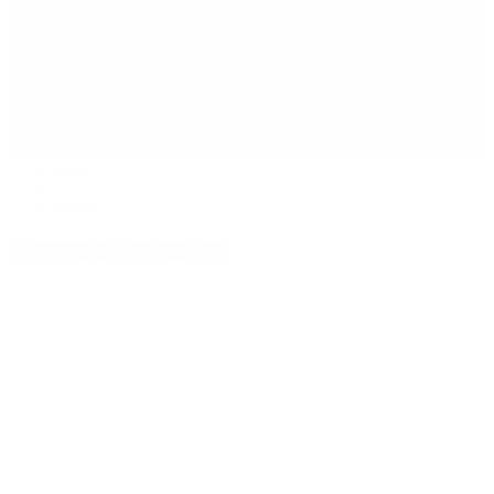
Política
Contactenos
8 de agosto, 2026
Economía
Sociedad
Quiénes Somos
Mundo
Inicio
>
chinos
Etiquetas Archivadas: chinos