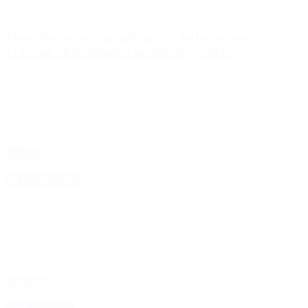
Mondino, sobre sus polémicas declaraciones:
«Fueron abiertamente malinterpretadas»
Tras afirmar que en el personal de la base espacial china «son todos
iguales», la Canciller aclaró que se refería a que «eran todos
civiles». Tras sus polémicos dichos, la canciller Diana
Mondino buscó aclarar la situación y afirmó que al decir “los chinos
son todos iguales” se refería a que “eran todos civiles”. Mondino
sostuvo que […]
Leer Más
4D Producciones
Seguinos