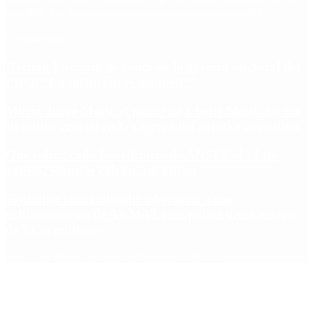
Salud
PASO
Milei
Senado
juntos por el cambio
casos
inflacion
Congreso
CFK
Lo más visto
Hernán Lacunza se anotó en la carrera electoral del
PRO: “La intención es competir”
Murió Jorge Messi, el padre de Lionel Messi: así fue
su figura crucial en la carrera del capitán argentino
Qué cobra cada beneficiario de ANSES el 14 de
agosto, según el calendario oficial
Fentanilo contaminado: liberaron a dos
exfuncionarias de ANMAT tras pagar una caución
de $150 millones
Copyright 2025 © Todos los derechos reservados