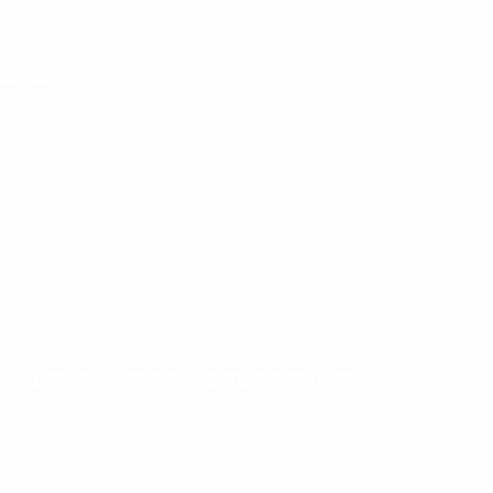
e Loan
rd y pagará Ganancias por primera vez