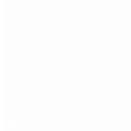
Etiquetas
Escándalo
Polemica
Gobierno
coronavirus
tensión
Elecciones
Alberto Fernandez
Macri
Arge
Lo más visto