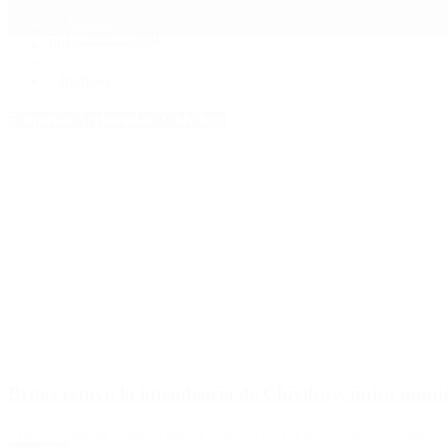
Mundo
Quiénes Somos
Inicio
>
Chivilcoy
Etiquetas Archivadas: Chivilcoy
Britos retuvo la intendencia de Chivilcoy, único mun
El jefe comunal remarcó que la relación con la gobernadora bonaere