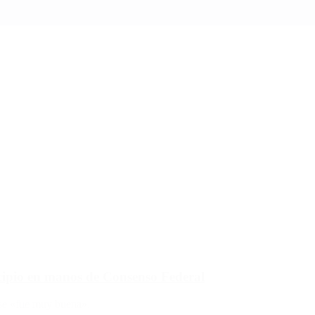
icipio en manos de Consenso Federal
nse «fue muy buena».