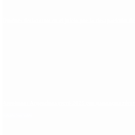
Quiénes declararon en el juicio por la desaparición d
Aerolíneas Argentinas cerró 2025 con ganancias réco
Redes Sociales