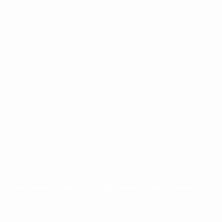
ntina
cristina kirchner
mauricio macri
Dolar
FMI
Economia
Diputados
Cambiemos
Salud
PAS