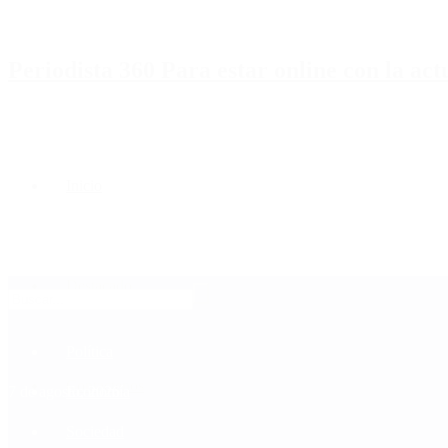
Periodista 360 Para estar online con la ac
Inicio
Destacado
Política
Contactenos
7 de agosto, 2026
Economía
Sociedad