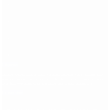
Etiquetas
Escándalo
Polemica
Gobierno
coronavirus
tensión
Elecciones
Alberto Fernandez
Macri
Argentina
cristina kirchner
mauricio macri
Dolar
FMI
Economia
Diputados
Cambiemos
Salud
PASO
Milei
Senado
juntos por el cambio
casos
inflacion
Congreso
CFK
Lo más visto