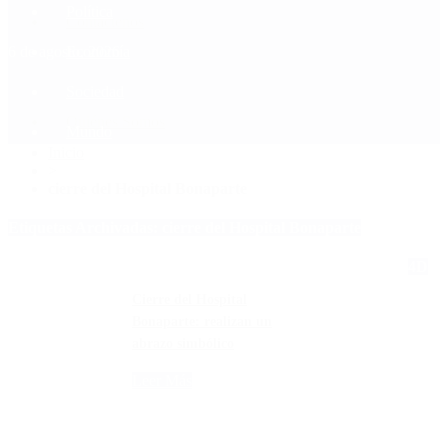
Política
Contactenos
6 de agosto, 2026
Economía
Sociedad
Quiénes Somos
Mundo
Inicio
>
cierre del Hospital Bonaparte
Etiquetas Archivadas: cierre del Hospital Bonaparte
4D
Cierre del Hospital
Bonaparte: realizan un
abrazo simbólico
Leer Más