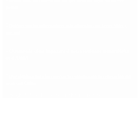
Riesgo país: las razones por las que sigue sin bajar de los 400
puntos
Quiénes son los gobernadores más alineados con Javier Milei y
por qué
Ciclogénesis: cómo impactará el nuevo fenómeno meteorológico
en el AMBA
Qué significa para las reservas la confirmación la renovación del
swap con China
Copyright 2025 © Todos los derechos reservados