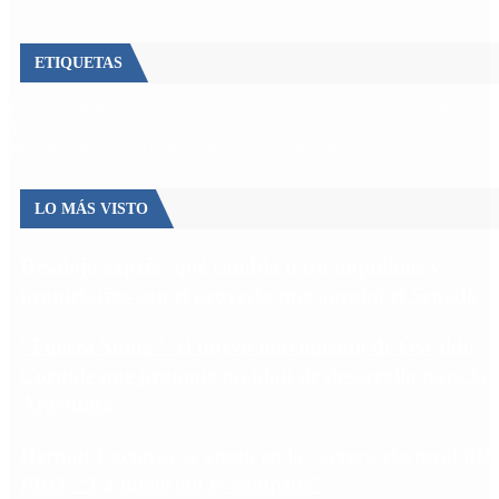
ETIQUETAS
Escándalo
Polemica
Gobierno
coronavirus
tensión
Elecciones
Alberto Fernandez
Macri
Argentina
cristina kirchner
mauricio macri
Dolar
FMI
Economia
Diputados
Cambiemos
Salud
PASO
Milei
Senado
juntos por el cambio
casos
inflacion
Congreso
CFK
LO MÁS VISTO
Desalojo exprés: qué cambia para inquilinos y
propietarios con el proyecto que aprobó el Senado
“Fuerza Suma”: el nuevo movimiento de Osvaldo
Cornide que propone un plan de desarrollo para la
Argentina
Hernán Lacunza se anotó en la carrera electoral del
PRO: “La intención es competir”