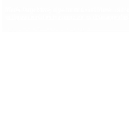
Murió Jorge Messi, el padre de Lionel Messi: así fue
su figura crucial en la carrera del capitán argentino
Copyright 2025 © Todos los derechos reservados