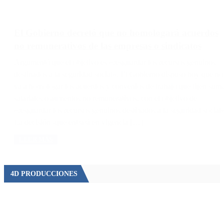
El Gobierno decretó que no homologará acuerdos
no remunerativos de las empresas o sindicatos
Argumentó que el objetivo es «resguardar los recursos genuinos
destinados a la seguridad social». El Gobierno dispuso hoy que no
va a homologar los acuerdos y convenios de trabajo que fijen sum
salariales o aumentos no remunerativos, con el objetivo de
«resguardar los recursos genuinos destinados a la seguridad social»
La decisión -que entrará en vigencia […]
LEER MÁS
4D PRODUCCIONES