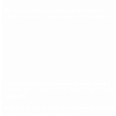
Desalojo exprés: qué cambia para inquilinos y
propietarios con el proyecto que aprobó el Senado
“Fuerza Suma”: el nuevo movimiento de Osvaldo
Cornide que propone un plan de desarrollo para la
Argentina
Hernán Lacunza se anotó en la carrera electoral del
PRO: “La intención es competir”