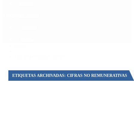
Política
Contactenos
9 de agosto, 2026
Economía
Sociedad
Quiénes Somos
Mundo
Inicio
>
Cifras no remunerativas
ETIQUETAS ARCHIVADAS: CIFRAS NO REMUNERATIVAS