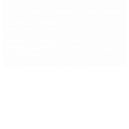
Murió Jorge Messi, el padre de Lionel Messi: así fue
su figura crucial en la carrera del capitán argentino
Qué cobra cada beneficiario de ANSES el 14 de
agosto, según el calendario oficial
Fentanilo contaminado: liberaron a dos
exfuncionarias de ANMAT tras pagar una caución
de $150 millones
Copyright 2025 © Todos los derechos reservados