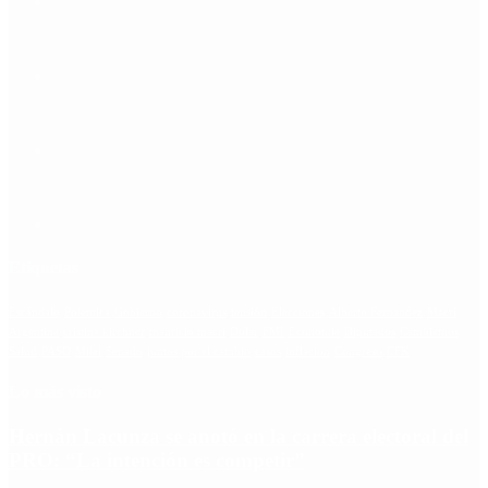
Etiquetas
Escándalo
Polemica
Gobierno
coronavirus
tensión
Elecciones
Alberto Fernandez
Macri
Argentina
cristina kirchner
mauricio macri
Dolar
FMI
Economia
Diputados
Cambiemos
Salud
PASO
Milei
Senado
juntos por el cambio
casos
inflacion
Congreso
CFK
Lo más visto
Hernán Lacunza se anotó en la carrera electoral del
PRO: “La intención es competir”