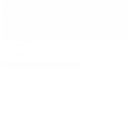
Política
Contactenos
8 de agosto, 2026
Economía
Sociedad
Quiénes Somos
Mundo
Inicio
>
Cinco barra Cinco
Etiquetas Archivadas: Cinco barra Cinco