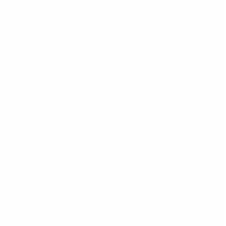
Qué cobra cada beneficiario de ANSES el 14 de
agosto, según el calendario oficial
Redes Sociales