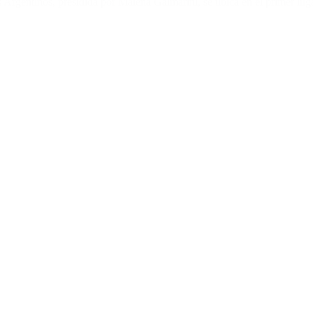
gentinos, presidida por Malena Galmarini, se ubica en el primer luga