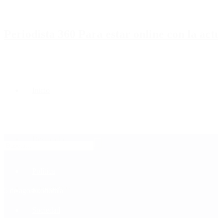
Periodista 360 Para estar online con la ac
Inicio
Destacado
Política
Contactenos
5 de agosto, 2026
Economía
Sociedad