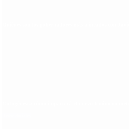
Quiénes son los gobernadores más alineados con Javie
Ciclogénesis: cómo impactará el nuevo fenómeno met
Redes Sociales