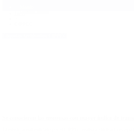
Mundo
Quiénes Somos
Inicio
>
CIPPEC
Etiquetas Archivadas: CIPPEC
Se conocieron las empresas con mayor índice de tra
El estudio anual realizado por el CIPPEC evalúa 25 indicadores repart