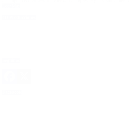
desempeño económico-financiero». La empresa Agua y Saneamientos Ar
Leer Más
4D Producciones
Seguinos
Facebook