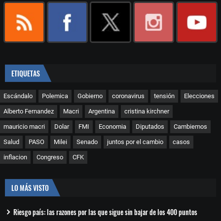
ETIQUETAS
Escándalo
Polemica
Gobierno
coronavirus
tensión
Elecciones
Alberto Fernandez
Macri
Argentina
cristina kirchner
mauricio macri
Dolar
FMI
Economia
Diputados
Cambiemos
Salud
PASO
Milei
Senado
juntos por el cambio
casos
inflacion
Congreso
CFK
LO MÁS VISTO
Riesgo país: las razones por las que sigue sin bajar de los 400 puntos