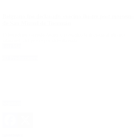
Belgrano fue declarado «vecino ilustre post mortem»
de San Miguel de Tucumán
El intendente Germán Alfaro le comunicó la decisión al hijo del
tataranieto del prócer por videollamada.
Leer Más
4D Producciones
Seguinos
Facebook