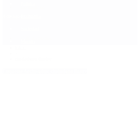
Política
Contactenos
8 de agosto, 2026
Economía
Sociedad
Quiénes Somos
Mundo
Inicio
>
ciudadano ilustre
Etiquetas Archivadas: ciudadano ilustre