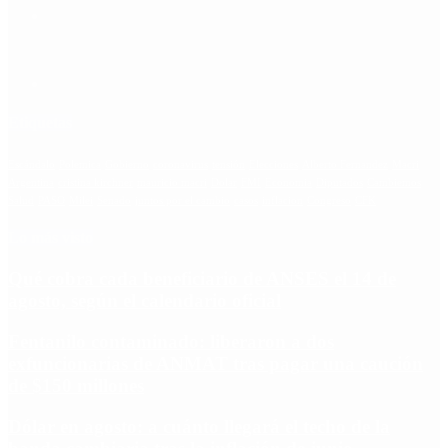
Etiquetas
Escándalo
Polemica
Gobierno
coronavirus
tensión
Elecciones
Alberto Fernandez
Macri
Argentina
cristina kirchner
mauricio macri
Dolar
FMI
Economia
Diputados
Cambiemos
Salud
PASO
Milei
Senado
juntos por el cambio
casos
inflacion
Congreso
CFK
Lo más visto
Qué cobra cada beneficiario de ANSES el 14 de
agosto, según el calendario oficial
Fentanilo contaminado: liberaron a dos
exfuncionarias de ANMAT tras pagar una caución
de $150 millones
Dólar en agosto: a cuánto llegará el techo de la