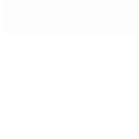
banda cambiaria tras la inflación de junio
Ébola: por qué la OMS propone usar una vacuna
creada para otra cepa
Copyright 2025 © Todos los derechos reservados