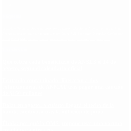
Etiquetas
Escándalo
Polemica
Gobierno
coronavirus
tensión
Elecciones
Alberto Fernandez
Macri
Argentina
cristina kirchner
mauricio macri
Dolar
FMI
Economia
Diputados
Cambiemos
Salud
PASO
Milei
Senado
juntos por el cambio
casos
inflacion
Congreso
CFK
Lo más visto
Qué cobra cada beneficiario de ANSES el 14 de
agosto, según el calendario oficial
Fentanilo contaminado: liberaron a dos
exfuncionarias de ANMAT tras pagar una caución
de $150 millones
Dólar en agosto: a cuánto llegará el techo de la
banda cambiaria tras la inflación de junio
Ébola: por qué la OMS propone usar una vacuna
creada para otra cepa