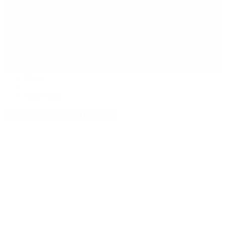
Política
Contactenos
8 de agosto, 2026
Economía
Sociedad
Quiénes Somos
Mundo
Inicio
>
Clan Sena
Etiquetas Archivadas: Clan Sena