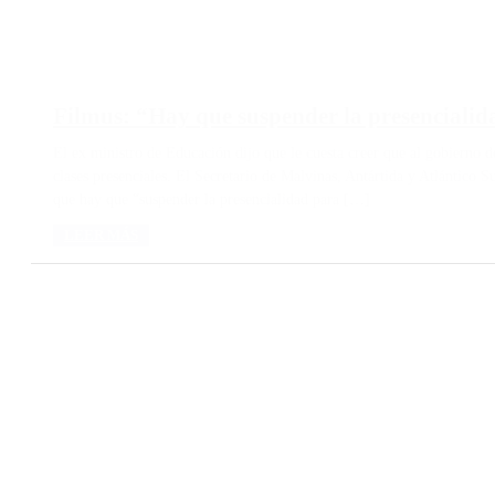
Filmus: “Hay que suspender la presencialida
El ex ministro de Educación dijo que le cuesta creer que al gobierno d
clases presenciales. El Secretario de Malvinas, Antártida y Atlántico 
que hay que “suspender la presencialidad para […]
LEER MÁS