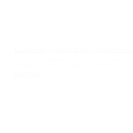
En un escrito, Nicolás Trotta y Martín Soria
El ministro de Educación envió una carta junto al ministro de Justicia p
de abril en todo el AMBA. “Corresponde sostener la continuidad educati
LEER MÁS