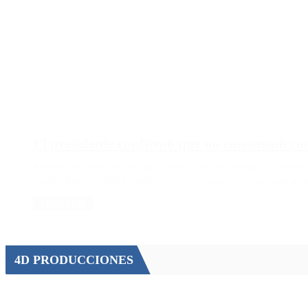
El presidente confirmó que no consensuó con
Alberto Fernández declaró que la decisión de cerrar escuelas y los sh
con las clases, decidió suspender la actividad porque “no se puede seg
LEER MÁS
4D PRODUCCIONES