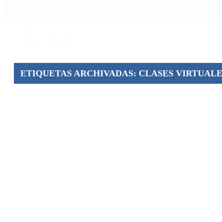
Mundo
Quiénes Somos
Inicio
>
Clases virtuales
ETIQUETAS ARCHIVADAS: CLASES VIRTUALE