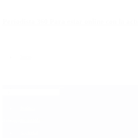
Periodista 360 Para estar online con la ac
Inicio
Destacado
Política
Contactenos
8 de agosto, 2026
Economía
Sociedad