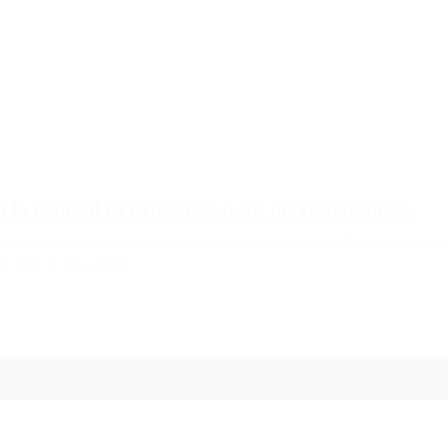
 la Ciudad ni Provincia para las restricciones
oppings la tomo solo. Sostuvo que pese a la recomendación de Trotta para seguir
uir como si nada pasara”.