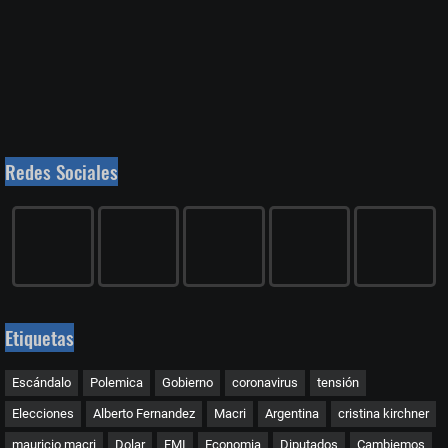
Redes Sociales
Etiquetas
Escándalo
Polemica
Gobierno
coronavirus
tensión
Elecciones
Alberto Fernandez
Macri
Argentina
cristina kirchner
mauricio macri
Dolar
FMI
Economia
Diputados
Cambiemos