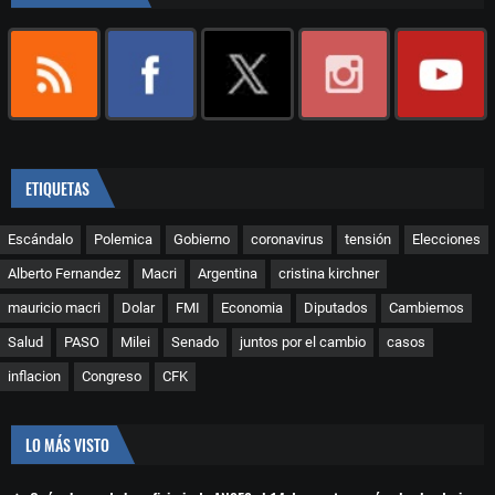
ETIQUETAS
Escándalo
Polemica
Gobierno
coronavirus
tensión
Elecciones
Alberto Fernandez
Macri
Argentina
cristina kirchner
mauricio macri
Dolar
FMI
Economia
Diputados
Cambiemos
Salud
PASO
Milei
Senado
juntos por el cambio
casos
inflacion
Congreso
CFK
LO MÁS VISTO