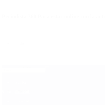
Periodista 360 Para estar online con la ac
Inicio
Destacado
Política
Contactenos
8 de agosto, 2026
Economía
Sociedad