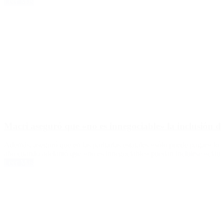
Leer Más
Macri aseguró que «no es innegociable» la inclusión de 
Además, aseguró que en las paritarias estatales «sólo puede pagar» lo 
año cuando adelantó que «no es innegociable» puedan incluirse «cláusu
Leer Más