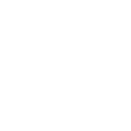
Qué cobra cada beneficiario de ANSES el 14 de agosto,
Fentanilo contaminado: liberaron a dos exfuncionar