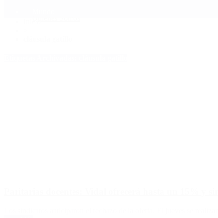
Mundo
Quiénes Somos
Inicio
>
cláusula gatillo
Etiquetas Archivadas: cláusula gatillo
Paritarias docentes: Vidal ofrecerá hasta un 15% y sin
Los sindicatos anticiparon el rechazo de la oferta. El jueves se realiza