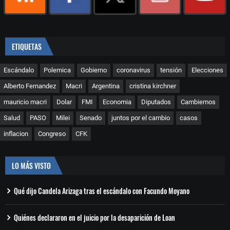
ETIQUETAS
Escándalo
Polemica
Gobierno
coronavirus
tensión
Elecciones
Alberto Fernandez
Macri
Argentina
cristina kirchner
mauricio macri
Dolar
FMI
Economia
Diputados
Cambiemos
Salud
PASO
Milei
Senado
juntos por el cambio
casos
inflacion
Congreso
CFK
LO MÁS VISTO
Qué dijo Candela Arizaga tras el escándalo con Facundo Moyano
Quiénes declararon en el juicio por la desaparición de Loan