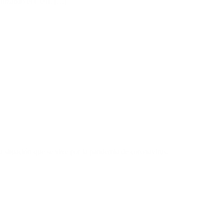
tilizando el CUIL […]
la situación que se vive por la pandemia de coronavirus.