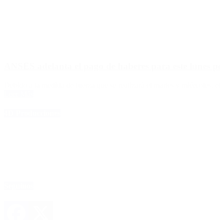
ANSES adelanta el pago de haberes para este lunes p
Debido a la medida de fuerza que se realizará el martes y miércoles, 
Leer Más
4D Producciones
Seguinos