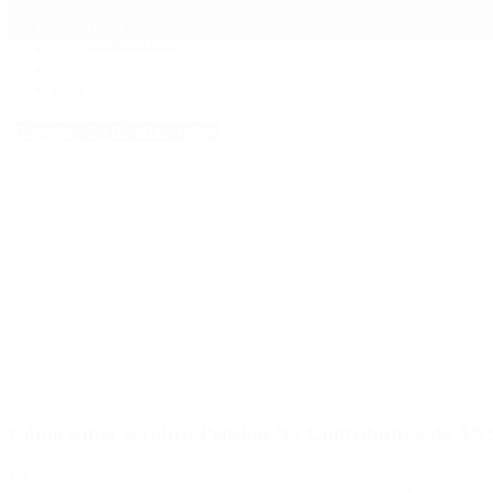
Mundo
Quiénes Somos
Inicio
>
cobro
Etiquetas Archivadas: cobro
Cómo saber si cobro Pensión No Contributiva de AN
La agencia estatal detalló las condiciones para percibir el PNC este