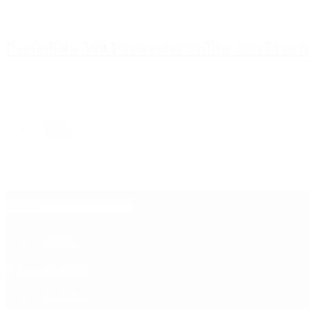
Periodista 360 Para estar online con la ac
Inicio
Destacado
Política
Contactenos
8 de agosto, 2026
Economía
Sociedad