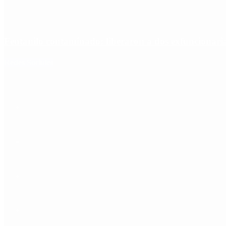
Fentanilo contaminado: liberaron a dos exfuncionar
Redes Sociales