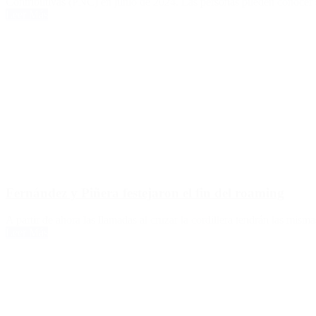
Contributivas (PNC) en junio de 2024. Las personas pueden conocer 
Leer Más
Fernández y Piñera festejaron el fin del roaming
A partir de ahora las llamadas al cruzar la cordillera tendrán las mis
Leer Más