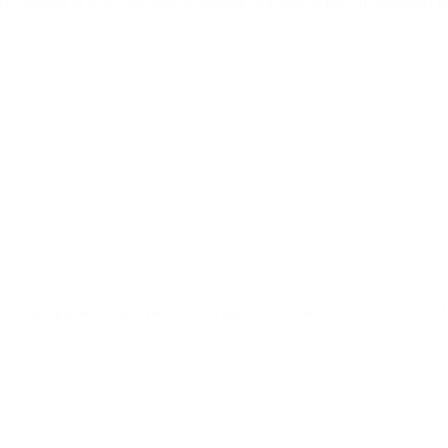
si cobrarán el PNC este mes accediendo a la aplicación Mi Argentina u
mas tarifas que las locales para ambos países. Además conversaron sobre 