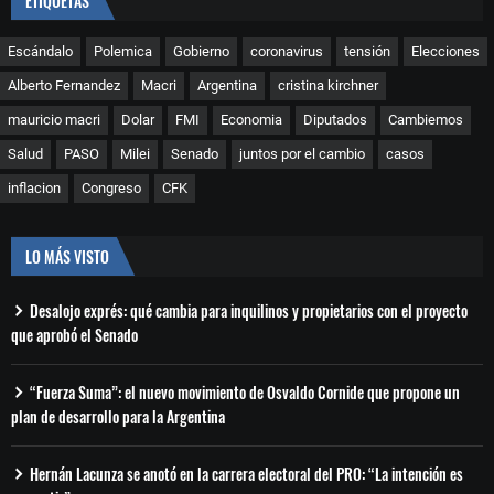
ETIQUETAS
Escándalo
Polemica
Gobierno
coronavirus
tensión
Elecciones
Alberto Fernandez
Macri
Argentina
cristina kirchner
mauricio macri
Dolar
FMI
Economia
Diputados
Cambiemos
Salud
PASO
Milei
Senado
juntos por el cambio
casos
inflacion
Congreso
CFK
LO MÁS VISTO
Desalojo exprés: qué cambia para inquilinos y propietarios con el proyecto
que aprobó el Senado
“Fuerza Suma”: el nuevo movimiento de Osvaldo Cornide que propone un
plan de desarrollo para la Argentina
Hernán Lacunza se anotó en la carrera electoral del PRO: “La intención es