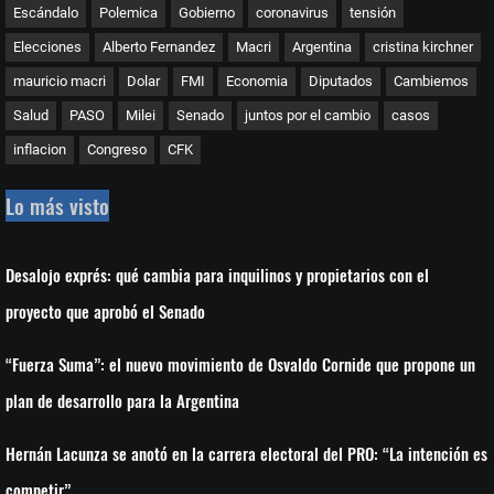
Escándalo
Polemica
Gobierno
coronavirus
tensión
Elecciones
Alberto Fernandez
Macri
Argentina
cristina kirchner
mauricio macri
Dolar
FMI
Economia
Diputados
Cambiemos
Salud
PASO
Milei
Senado
juntos por el cambio
casos
inflacion
Congreso
CFK
Lo más visto
Desalojo exprés: qué cambia para inquilinos y propietarios con el
proyecto que aprobó el Senado
“Fuerza Suma”: el nuevo movimiento de Osvaldo Cornide que propone un
plan de desarrollo para la Argentina
Hernán Lacunza se anotó en la carrera electoral del PRO: “La intención es
competir”