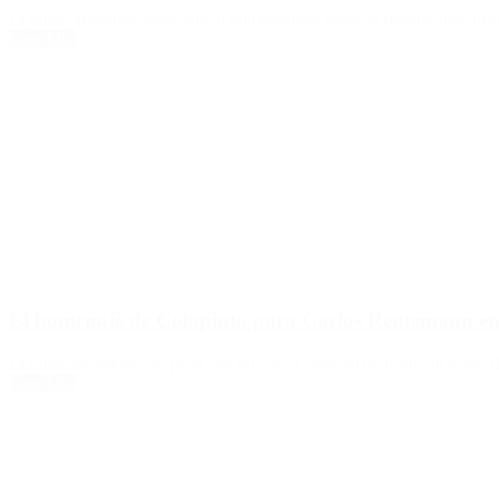
El piloto argentino respondió a una pregunta sobre el desafío que afr
Leer Más
El homenaje de Colapinto para Carlos Reutemann en
El pilarense saldrá a la pista con un casco especial dedicado al ícono
Leer Más