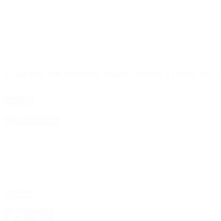
Colapinto, sin descanso: cuándo vuelve a correr por 
Tras una gran actuación en el GP de Estados Unidos, el piloto argenti
Leer Más
4D Producciones
Seguinos