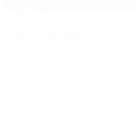
Mundo
Quiénes Somos
Inicio
>
Colapinto GP de México
Etiquetas Archivadas: Colapinto GP de México
Colapinto recibió los elogios de James Vowles tras e
El jefe de Williams felicitó al piloto argentino por sus adelantamiento