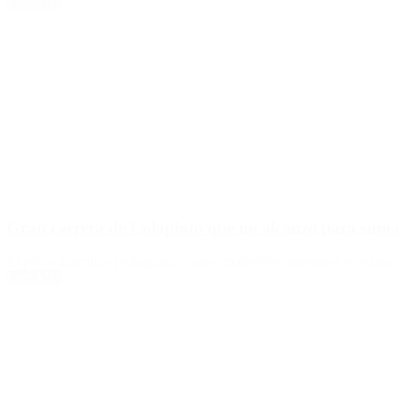
Leer Más
Gran carrera de Colapinto que no alcanzó para suma
El piloto argentino protagonizó varios momentos atrapantes en su quin
Leer Más