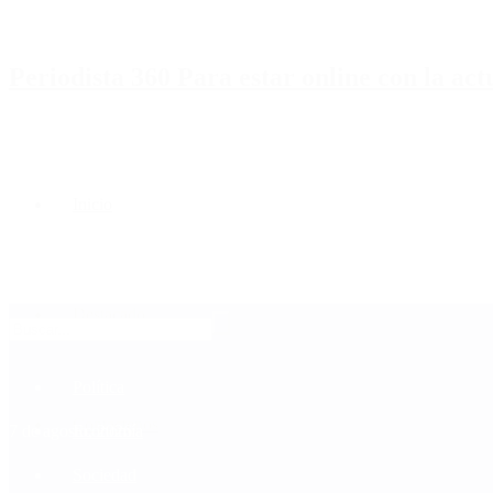
Periodista 360 Para estar online con la ac
Inicio
Destacado
Política
Contactenos
7 de agosto, 2026
Economía
Sociedad