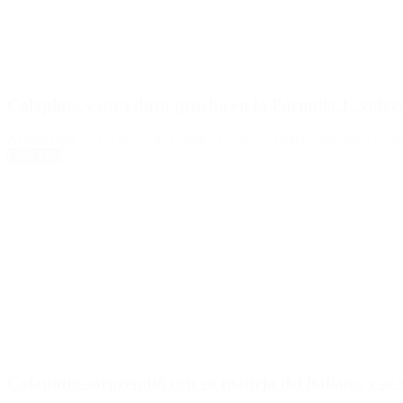
Colapinto y otra dura prueba en la Fórmula 1: volver
Al igual que en la carrera de Estados Unidos, el piloto argentino no tu
Leer Más
Colapinto sorprendió con su manejo del italiano y se v