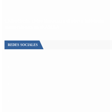
Ciclogénesis: cómo impactará el nuevo fenómeno
meteorológico en el AMBA
REDES SOCIALES