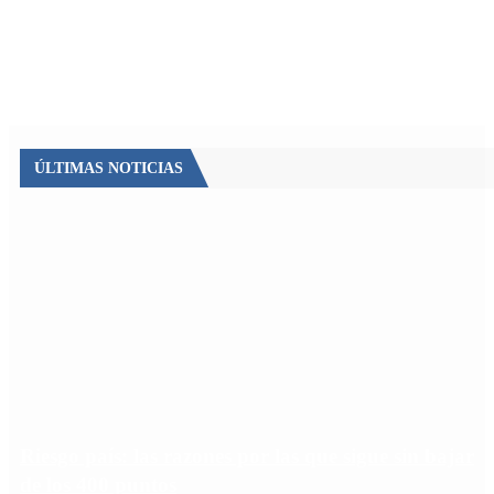
ÚLTIMAS NOTICIAS
Riesgo país: las razones por las que sigue sin bajar
de los 400 puntos