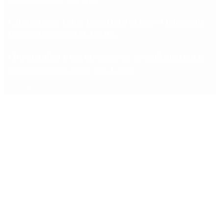
Ciclogénesis: cómo impactará el nuevo fenómeno
meteorológico en el AMBA
Qué significa para las reservas la confirmación la
renovación del swap con China
Copyright 2025 © Todos los derechos reservados