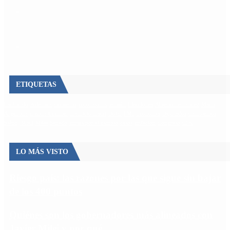
ETIQUETAS
Escándalo
Polemica
Gobierno
coronavirus
tensión
Elecciones
Alberto Fernandez
Macri
Argentina
cristina kirchner
mauricio macri
Dolar
FMI
Economia
Diputados
Cambiemos
Salud
PASO
Milei
Senado
juntos por el cambio
casos
inflacion
Congreso
CFK
LO MÁS VISTO
Riesgo país: las razones por las que sigue sin bajar
de los 400 puntos
Quiénes son los gobernadores más alineados con
Javier Milei y por qué