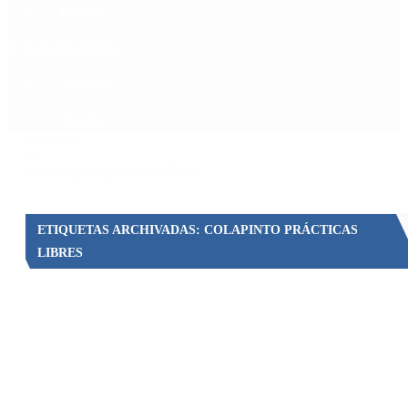
Política
Contactenos
6 de agosto, 2026
Economía
Sociedad
Quiénes Somos
Mundo
Inicio
>
Colapinto prácticas libres
ETIQUETAS ARCHIVADAS: COLAPINTO PRÁCTICAS
LIBRES