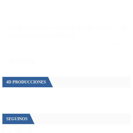
GP de Las Vegas: Colapinto quedó en el 17° y 18°
lugar en las prácticas libres
El piloto argentino buscará mejorar su actuación en la clasificación
de este sábado.
LEER MÁS
4D PRODUCCIONES
SEGUINOS