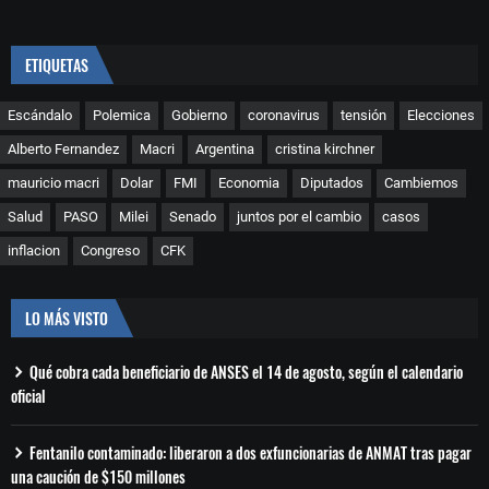
ETIQUETAS
Escándalo
Polemica
Gobierno
coronavirus
tensión
Elecciones
Alberto Fernandez
Macri
Argentina
cristina kirchner
mauricio macri
Dolar
FMI
Economia
Diputados
Cambiemos
Salud
PASO
Milei
Senado
juntos por el cambio
casos
inflacion
Congreso
CFK
LO MÁS VISTO
Qué cobra cada beneficiario de ANSES el 14 de agosto, según el calendario
oficial
Fentanilo contaminado: liberaron a dos exfuncionarias de ANMAT tras pagar
una caución de $150 millones