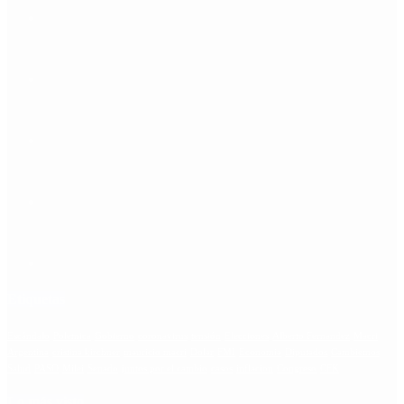
Etiquetas
Escándalo
Polemica
Gobierno
coronavirus
tensión
Elecciones
Alberto Fernandez
Macri
Argentina
cristina kirchner
mauricio macri
Dolar
FMI
Economia
Diputados
Cambiemos
Salud
PASO
Milei
Senado
juntos por el cambio
casos
inflacion
Congreso
CFK
Lo más visto