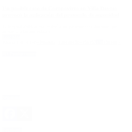
Un posible caso de Coronavirus en Villa Devoto
provocó la aplicación del protocolo de seguridad
El hospital Zubizarreta recibió a un paciente con síntomas que
alertaron a las autoridades.
Leer Más
Página 158 of 160
« Primero
...
130
140
150
«
156
157
158
159
160
»
4D Producciones
Seguinos
Facebook