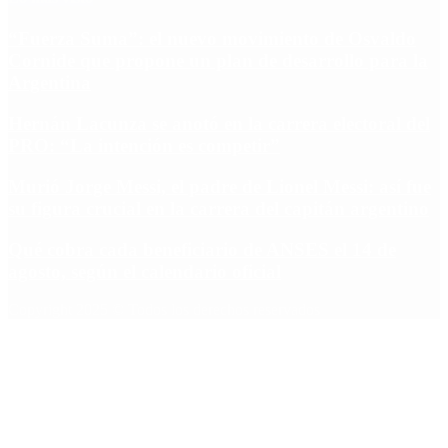
“Fuerza Suma”: el nuevo movimiento de Osvaldo
Cornide que propone un plan de desarrollo para la
Argentina
Hernán Lacunza se anotó en la carrera electoral del
PRO: “La intención es competir”
Murió Jorge Messi, el padre de Lionel Messi: así fue
su figura crucial en la carrera del capitán argentino
Qué cobra cada beneficiario de ANSES el 14 de
agosto, según el calendario oficial
Copyright 2025 © Todos los derechos reservados