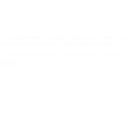
Hay 8 argentinos entre los pasajeros del crucero que
quedó en cuarentena en Japón por Coronavirus
El Diamond Princess zarpó de Yokohama en enero. Un pasajero de
Hong Kong infectó a los demás.
Leer Más