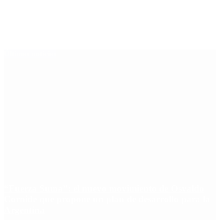
Últimas noticias
“Fuerza Suma”: el nuevo movimiento de Osvaldo
Cornide que propone un plan de desarrollo para la
Argentina