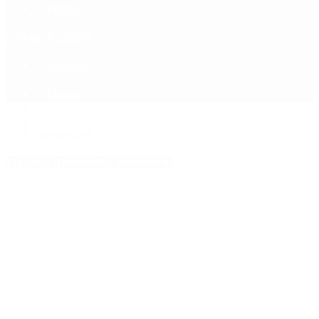
Política
Contactenos
8 de agosto, 2026
Economía
Sociedad
Quiénes Somos
Mundo
Inicio
>
coronavirus
Etiquetas Archivadas: coronavirus