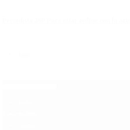
Periodista 360 Para estar online con la ac
Inicio
Destacado
Política
Contactenos
8 de agosto, 2026
Economía
Sociedad