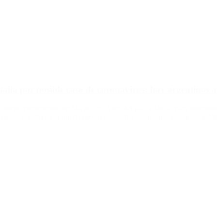
alia por posible caso de coronavirus: hay argentinos 
 mujer proveniente de Macao, en el sur del país asiático, para determinar
 desde España en el puerto de Civitavecchia porque una pasajera de M