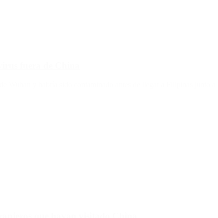
virus fuera de China
 de Wuhan y habría sido contaminado antes de llegar a Filipinas junto a
tranjeros que hayan visitado China