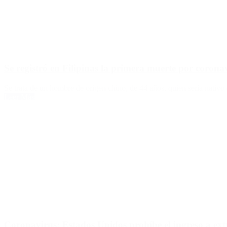
Se registró en Filipinas la primera muerte por corona
Se trata de un hombre de origen chino, de 44 años, quien sería nativo
Leer Más
Coronavirus: Estados Unidos prohíbe el ingreso a ex