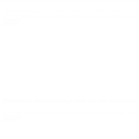
La medida entrará en vigor este domingo 2 de febrero. Además, todo 
China informó que el número total de muertes por coronavirus en el p
Leer Más
Pergamino: descartan un posible caso de coronavirus p
Una mujer de origen chino se había presentado en una guardia con «dol
Leer Más