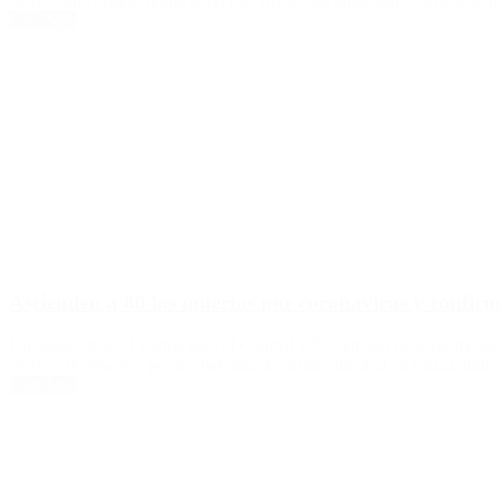
casos confirmados, anunciaron este martes las autoridades. Mientras 
Leer Más
Ascienden a 80 los muertos por coronavirus y confir
Un asesor de los Centros para el Control y Prevención de Enfermedad
número de muertos por la epidemia de neumonía viral en China aument
Leer Más