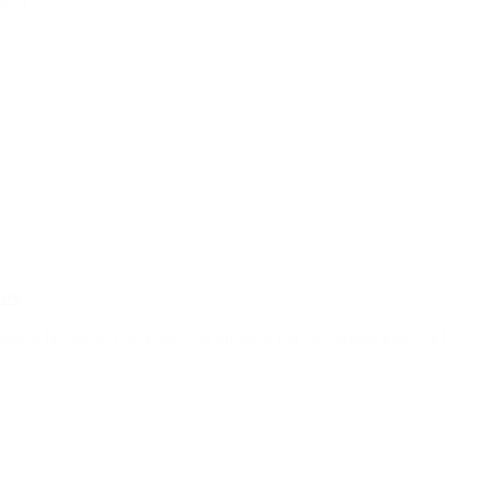
laro […]
mas
ladas a la cadena CNN que esta información «lo cambia todo». El
[…]