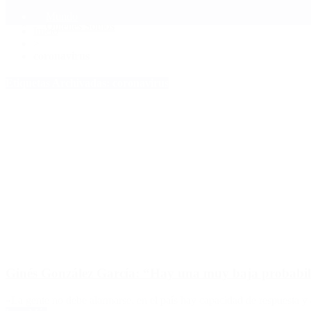
Mundo
Quiénes Somos
Inicio
>
coronavirus
Etiquetas Archivadas: coronavirus
Ginés González García: “Hay una muy baja probabilid
«La gente no debe alarmarse, en el país hay capacidad de respuesta y d