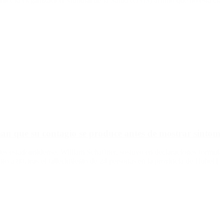
tanto, la Organización Mundial de la Salud (OMS) afirmó que no está c
man que su contagio se produce antes de mostrar sínto
es estadounidense, William Schaffner, sostuvo en declaraciones formu
ó a 80, tras el fallecimiento de 24 personas en la provincia de Hubei 