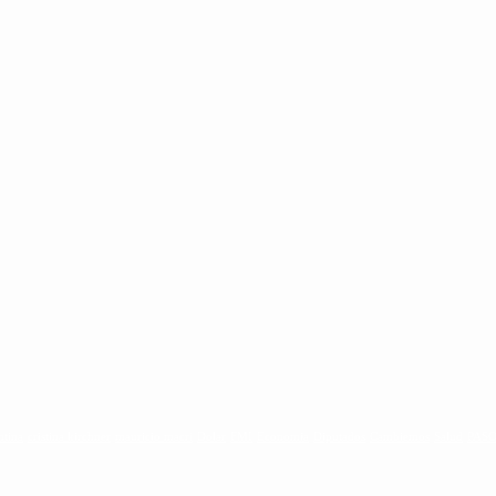
ntina
cristina kirchner
mauricio macri
Dolar
FMI
Economia
Diputados
Cambiemos
Salud
PAS