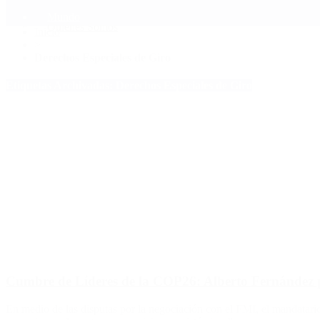
Mundo
Quiénes Somos
Inicio
>
Derechos Especiales de Giro
Etiquetas Archivadas: Derechos Especiales de Giro
Cumbre de Líderes de la COP26: Alberto Fernández p
En medio de las disputas por la negociación con el FMI, el mandatari