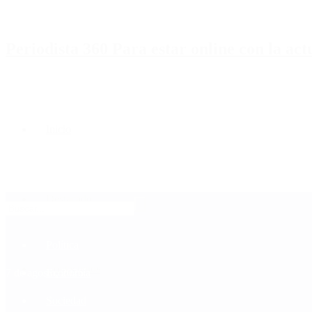
Periodista 360 Para estar online con la ac
Inicio
Destacado
Política
Contactenos
7 de agosto, 2026
Economía
Sociedad