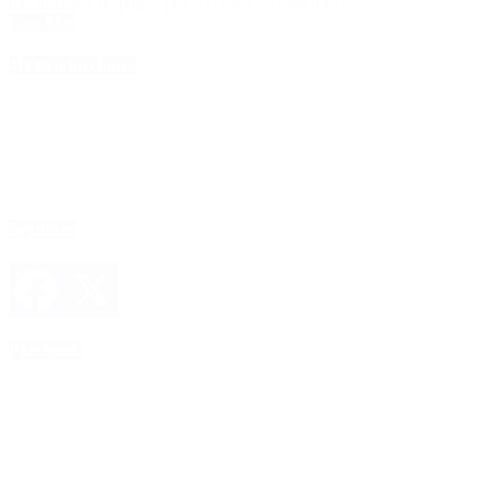
mecanismos de pagos por servicios ecosistémicos”.
Leer Más
4D Producciones
Seguinos
Facebook