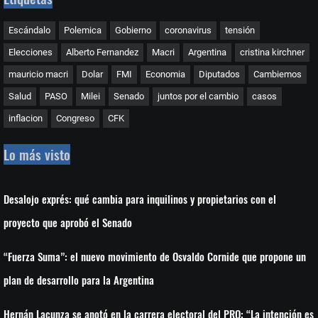
Escándalo
Polemica
Gobierno
coronavirus
tensión
Elecciones
Alberto Fernandez
Macri
Argentina
cristina kirchner
mauricio macri
Dolar
FMI
Economia
Diputados
Cambiemos
Salud
PASO
Milei
Senado
juntos por el cambio
casos
inflacion
Congreso
CFK
Lo más visto
Desalojo exprés: qué cambia para inquilinos y propietarios con el
proyecto que aprobó el Senado
“Fuerza Suma”: el nuevo movimiento de Osvaldo Cornide que propone un
plan de desarrollo para la Argentina
Hernán Lacunza se anotó en la carrera electoral del PRO: “La intención es