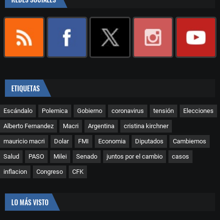
ETIQUETAS
Escándalo
Polemica
Gobierno
coronavirus
tensión
Elecciones
Alberto Fernandez
Macri
Argentina
cristina kirchner
mauricio macri
Dolar
FMI
Economia
Diputados
Cambiemos
Salud
PASO
Milei
Senado
juntos por el cambio
casos
inflacion
Congreso
CFK
LO MÁS VISTO